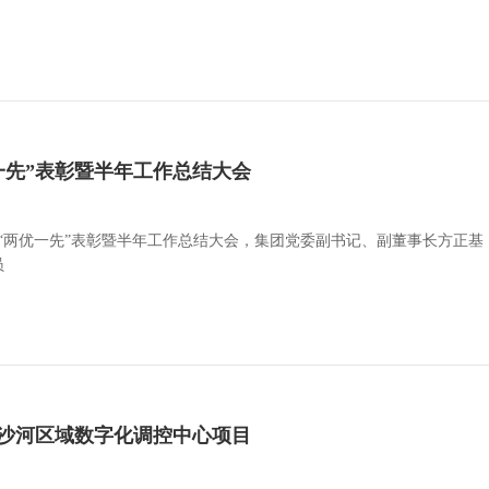
优一先”表彰暨半年工作总结大会
3年“两优一先”表彰暨半年工作总结大会，集团党委副书记、副董事长方正基
员
沙河区域数字化调控中心项目