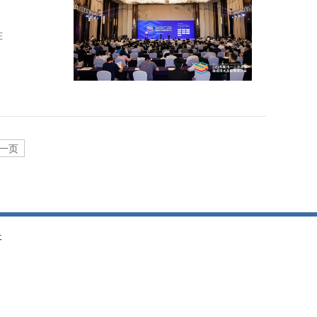
在
一页
开